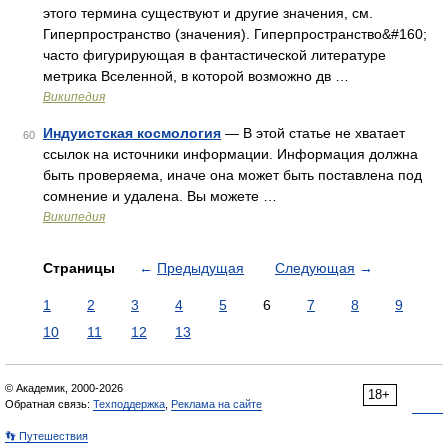
этого термина существуют и другие значения, см.
Гиперпространство (значения). Гиперпространство&#160;
часто фигурирующая в фантастической литературе
метрика Вселенной, в которой возможно дв …
Википедия
Индуистская космология
— В этой статье не хватает
60
ссылок на источники информации. Информация должна
быть проверяема, иначе она может быть поставлена под
сомнение и удалена. Вы можете …
Википедия
Страницы
←
Предыдущая
Следующая
→
1
2
3
4
5
6
7
8
9
10
11
12
13
© Академик, 2000-2026
18+
Обратная связь:
Техподдержка
,
Реклама на сайте
👣 Путешествия