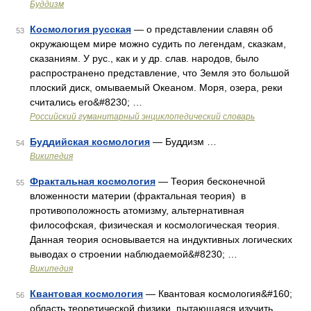
Буддизм
Космология русская
— о представлении славян об
53
окружающем мире можно судить по легендам, сказкам,
сказаниям. У рус., как и у др. слав. народов, было
распространено представление, что Земля это большой
плоский диск, омываемый Океаном. Моря, озера, реки
считались его&#8230; …
Российский гуманитарный энциклопедический словарь
Буддийская космология
— Буддизм …
54
Википедия
Фрактальная космология
— Теория бесконечной
55
вложенности материи (фрактальная теория) в
противоположность атомизму, альтернативная
философская, физическая и космологическая теория.
Данная теория основывается на индуктивных логических
выводах о строении наблюдаемой&#8230; …
Википедия
Квантовая космология
— Квантовая космология&#160;
56
область теоретической физики, пытающаяся изучить